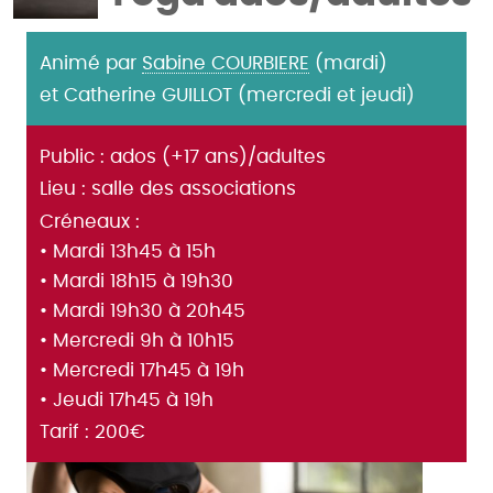
Animé par
Sabine COURBIERE
(mardi)
et Catherine GUILLOT (mercredi et jeudi)
Public : ados (+17 ans)/adultes
Lieu : salle des associations
Créneaux :
• Mardi 13h45 à 15h
• Mardi 18h15 à 19h30
• Mardi 19h30 à 20h45
• Mercredi 9h à 10h15
• Mercredi 17h45 à 19h
• Jeudi 17h45 à 19h
Tarif : 200€