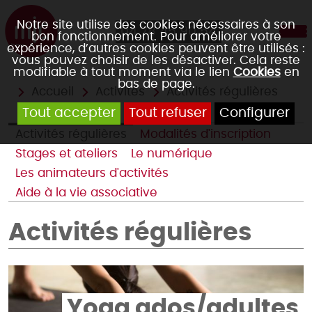
Notre site utilise des cookies nécessaires à son
04 78 45 90 54
bon fonctionnement. Pour améliorer votre
expérience, d’autres cookies peuvent être utilisés :
vous pouvez choisir de les désactiver. Cela reste
modifiable à tout moment via le lien
Cookies
en
bas de page.
Accueil
Activités
Activités régulières
Tout accepter
Tout refuser
Configurer
Activités régulières
Modalités d'inscription
Stages et ateliers
Le numérique
Les animateurs d'activités
Aide à la vie associative
Activités régulières
Yoga ados/adultes