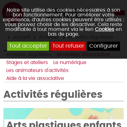
Notre site utilise des cookies nécessaires à son
04 78 45 90 54
bon fonctionnement. Pour améliorer votre
expérience, d’autres cookies peuvent être utilisés :
vous pouvez choisir de les désactiver. Cela reste
modifiable à tout moment via le lien
Cookies
en
bas de page.
Accueil
Activités
Activités régulières
Tout accepter
Tout refuser
Configurer
Activités régulières
Modalités d'inscription
Stages et ateliers
Le numérique
Les animateurs d'activités
Aide à la vie associative
Activités régulières
Arts plastiques enfants