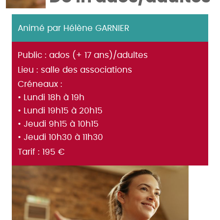
Animé par Hélène GARNIER
Public : ados (+ 17 ans)/adultes
Lieu : salle des associations
Créneaux :
• Lundi 18h à 19h
• Lundi 19h15 à 20h15
• Jeudi 9h15 à 10h15
• Jeudi 10h30 à 11h30
Tarif : 195 €