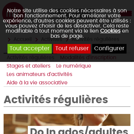
Notre site utilise des cookies nécessaires à son
04 78 45 90 54
bon fonctionnement. Pour améliorer votre
expérience, d’autres cookies peuvent être utilisés :
vous pouvez choisir de les désactiver. Cela reste
modifiable à tout moment via le lien
Cookies
en
bas de page.
Accueil
Activités
Activités régulières
Tout accepter
Tout refuser
Configurer
Activités régulières
Modalités d'inscription
Stages et ateliers
Le numérique
Les animateurs d'activités
Aide à la vie associative
Activités régulières
Do In ados/adultes