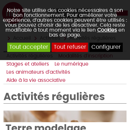
Notre site utilise des cookies nécessaires à son
04 78 45 90 54
bon fonctionnement. Pour améliorer votre
expérience, d’autres cookies peuvent être utilisés :
vous pouvez choisir de les désactiver. Cela reste
modifiable à tout moment via le lien
Cookies
en
bas de page.
Accueil
Activités
Activités régulières
Tout accepter
Tout refuser
Configurer
Activités régulières
Modalités d'inscription
Stages et ateliers
Le numérique
Les animateurs d'activités
Aide à la vie associative
Activités régulières
Terre modelage