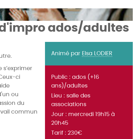
 d'impro ados/adultes
Animé par
Elsa LODIER
autre.
e s’exprimer
 Ceux-ci
Public : ados (+16
aide
ans)/adultes
 d'un ou
Lieu : salle des
assion du
associations
ravail commun
Jour : mercredi 19h15 à
20h45
Tarif : 230€