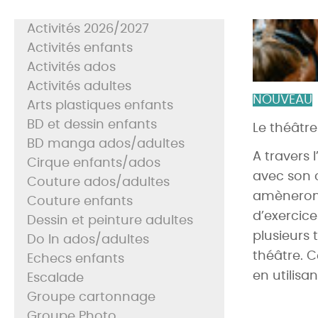
Activités 2026/2027
Activités enfants
Activités ados
Activités adultes
NOUVEAU
Arts plastiques enfants
BD et dessin enfants
Le théâtre
BD manga ados/adultes
A travers 
Cirque enfants/ados
avec son c
Couture ados/adultes
amèneront 
Couture enfants
d’exercice
Dessin et peinture adultes
plusieurs
Do In ados/adultes
théâtre. 
Echecs enfants
en utilisa
Escalade
Groupe cartonnage
Groupe Photo