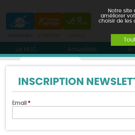
Notre site
améliorer vot
choisir de les
Tou
La MJC
Actualités
Ac
INSCRIPTION NEWSLET
Email
*