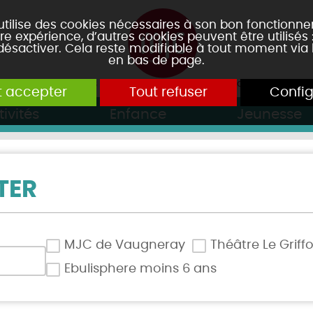
 utilise des cookies nécessaires à son bon fonctionn
re expérience, d’autres cookies peuvent être utilisés
 désactiver. Cela reste modifiable à tout moment via 
en bas de page.
t accepter
Tout refuser
Config
tivités
Enfance
Jeunesse
TER
MJC de Vaugneray
Théâtre Le Griff
Ebulisphere moins 6 ans