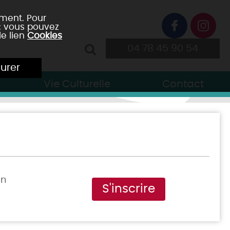
ement. Pour
 : vous pouvez
le lien
Cookies
04 78 45 90 54
urer
Vie Culturelle
Contact
on