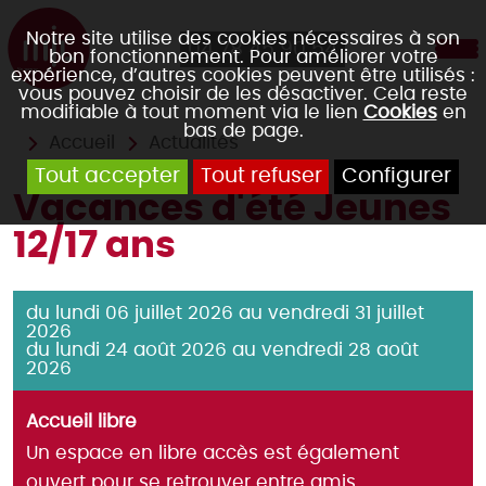
Notre site utilise des cookies nécessaires à son
04 78 45 90 54
bon fonctionnement. Pour améliorer votre
expérience, d’autres cookies peuvent être utilisés :
vous pouvez choisir de les désactiver. Cela reste
modifiable à tout moment via le lien
Cookies
en
bas de page.
Accueil
Actualités
Tout accepter
Tout refuser
Configurer
Vacances d'été Jeunes
12/17 ans
du lundi 06 juillet 2026 au vendredi 31 juillet
2026
du lundi 24 août 2026 au vendredi 28 août
2026
Accueil libre
Un espace en libre accès est également
ouvert pour se retrouver entre amis.