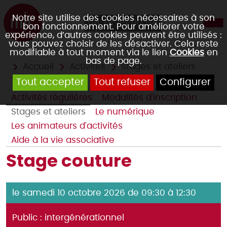
Notre site utilise des cookies nécessaires à son
04 78 45 90 54
bon fonctionnement. Pour améliorer votre
expérience, d’autres cookies peuvent être utilisés :
vous pouvez choisir de les désactiver. Cela reste
modifiable à tout moment via le lien
Cookies
en
bas de page.
Accueil
Activités
Stages et ateliers
Tout accepter
Tout refuser
Configurer
Activités régulières
Modalités d'inscription
Stages et ateliers
Le numérique
Les animateurs d'activités
Aide à la vie associative
Stage couture
le samedi 10 octobre 2026 de 09:30 à 12:30
Public : intergénérationnel