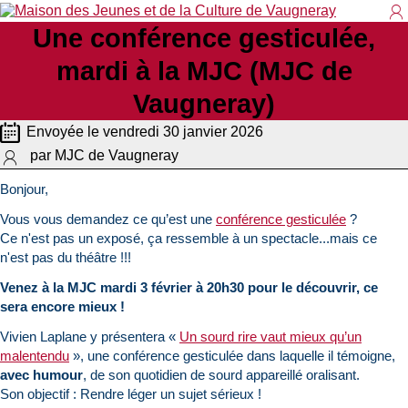
Une conférence gesticulée,
Co
mardi à la MJC (MJC de
Vaugneray)
Envoyée le vendredi 30 janvier 2026
par MJC de Vaugneray
Bonjour,
Vous vous demandez ce qu’est une
conférence gesticulée
?
Ce n'est pas un exposé, ça ressemble à un spectacle...mais ce
n'est pas du théâtre !!!
Venez à la MJC mardi 3 février à 20h30 pour le découvrir, ce
sera encore mieux !
Vivien Laplane y présentera «
Un sourd rire vaut mieux qu’un
malentendu
», une conférence gesticulée dans laquelle il témoigne,
avec humour
, de son quotidien de sourd appareillé oralisant.
Son objectif : Rendre léger un sujet sérieux !